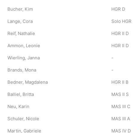
Bucher, Kim
HGR D
Lange, Cora
Solo HGR
Reif, Nathalie
HGR II D
Ammon, Leonie
HGR II D
Wierling, Janna
-
Brands, Mona
-
Bedner, Magdalena
HGR II B
Balliel, Britta
MAS II S
Neu, Karin
MAS III C
Schuler, Nicole
MAS III A
Martin, Gabriele
MAS IV D