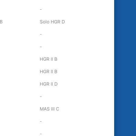
-
 B
Solo HGR D
-
-
HGR II B
HGR II B
HGR II D
-
MAS III C
-
-