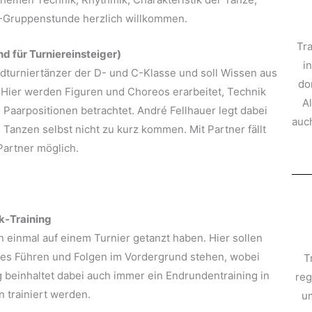
/C-Gruppenstunde herzlich willkommen.
Tr
nd für Turniereinsteiger)
i
dturniertänzer der D- und C-Klasse und soll Wissen aus
do
 Hier werden Figuren und Choreos erarbeitet, Technik
A
Paarpositionen betrachtet. André Fellhauer legt dabei
auc
Tanzen selbst nicht zu kurz kommen. Mit Partner fällt
 Partner möglich.
ik-Training
hon einmal auf einem Turnier getanzt haben. Hier sollen
ates Führen und Folgen im Vordergrund stehen, wobei
T
ng beinhaltet dabei auch immer ein Endrundentraining in
re
n trainiert werden.
um