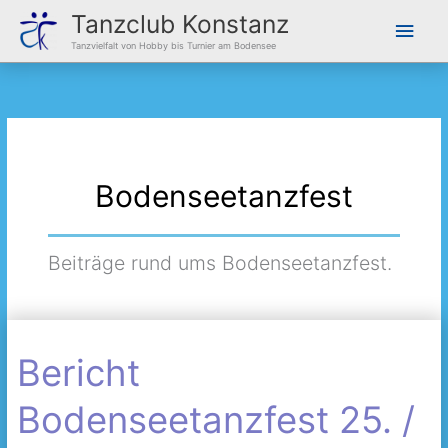
Zum
Hau
Tanzclub Konstanz
Inhalt
Tanzvielfalt von Hobby bis Turnier am Bodensee
springen
Bodenseetanzfest
Beiträge rund ums Bodenseetanzfest.
Bericht
Bericht
Bodenseetanzfest
Bodenseetanzfest 25. /
25.
/