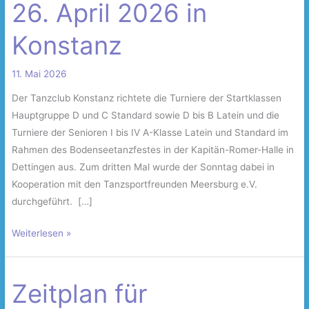
26. April 2026 in
26.
April
Konstanz
2026
in
11. Mai 2026
Konstanz
Der Tanzclub Konstanz richtete die Turniere der Startklassen
Hauptgruppe D und C Standard sowie D bis B Latein und die
Turniere der Senioren I bis IV A-Klasse Latein und Standard im
Rahmen des Bodenseetanzfestes in der Kapitän-Romer-Halle in
Dettingen aus. Zum dritten Mal wurde der Sonntag dabei in
Kooperation mit den Tanzsportfreunden Meersburg e.V.
durchgeführt. […]
Weiterlesen »
Zeitplan für
Zeitplan
für