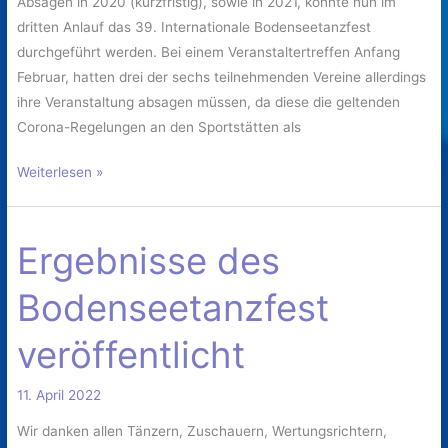
Absagen in 2020 (kurzfristig), sowie in 2021, konnte nun im
dritten Anlauf das 39. Internationale Bodenseetanzfest
durchgeführt werden. Bei einem Veranstaltertreffen Anfang
Februar, hatten drei der sechs teilnehmenden Vereine allerdings
ihre Veranstaltung absagen müssen, da diese die geltenden
Corona-Regelungen an den Sportstätten als
Weiterlesen »
Ergebnisse des
Ergebnisse
des
Bodenseetanzfest
Bodenseetanzfest
veröffentlicht
veröffentlicht
11. April 2022
Wir danken allen Tänzern, Zuschauern, Wertungsrichtern,