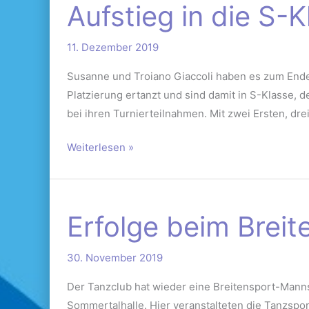
Aufstieg in die S-
in
die
11. Dezember 2019
S-
Klasse
Susanne und Troiano Giaccoli haben es zum Ende 
Platzierung ertanzt und sind damit in S-Klasse, 
bei ihren Turnierteilnahmen. Mit zwei Ersten, dr
Weiterlesen »
Erfolge
Erfolge beim Brei
beim
Breitensport
30. November 2019
und
auf
Der Tanzclub hat wieder eine Breitensport-Manns
der
Sommertalhalle. Hier veranstalteten die Tanzspor