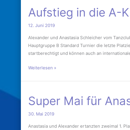
Aufstieg
Aufstieg in die A-
in
die
12. Juni 2019
A-
Klasse
Alexander und Anastasia Schleicher vom Tanzclu
Hauptgruppe B Standard Turnier die letzte Platzi
startberechtigt und können auch an internationa
Weiterlesen »
Super
Super Mai für Ana
Mai
für
30. Mai 2019
Anastasia
und
Anastasia und Alexander ertanzten zweimal 1. Pla
Alexander