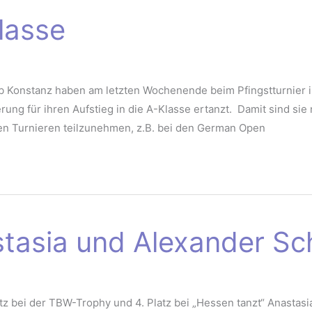
Klasse
b Konstanz haben am letzten Wochenende beim Pfingstturnier i
erung für ihren Aufstieg in die A-Klasse ertanzt. Damit sind si
len Turnieren teilzunehmen, z.B. bei den German Open
stasia und Alexander Sc
tz bei der TBW-Trophy und 4. Platz bei „Hessen tanzt“ Anastas