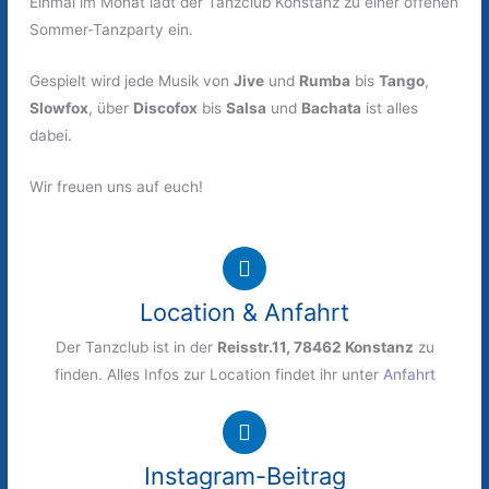
Einmal im Monat lädt der Tanzclub Konstanz zu einer offenen
Sommer-Tanzparty ein.
Gespielt wird jede Musik von
Jive
und
Rumba
bis
Tango
,
Slowfox
, über
Discofox
bis
Salsa
und
Bachata
ist alles
dabei.
Wir freuen uns auf euch!
Location & Anfahrt
Der Tanzclub ist in der
Reisstr.11, 78462 Konstanz
zu
finden. Alles Infos zur Location findet ihr unter
Anfahrt
Instagram-Beitrag