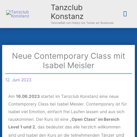
Zum
Hau
Tanzclub
Inhalt
Konstanz
springen
Tanzvielfalt von Hobby bis Turnier am Bodensee
Neue Contemporary Class mit
Isabel Meisler
12. Juni 2023
Am
16.06.2023
startet im Tanzclub Konstanz eine neue
Contemporary Class bei Isabel Meisler. Contemporary ist für
Isabel viel Emotion, einfach frei Laufen lassen und aus sich
rauskommen. Der Kurs ist eine
„Open Class“ im Bereich
Level 1 und 2
, das bedeutet das alle herzlich willkommen
r und
sind und Isabel den Kurs an die teilnehmenden Tänze