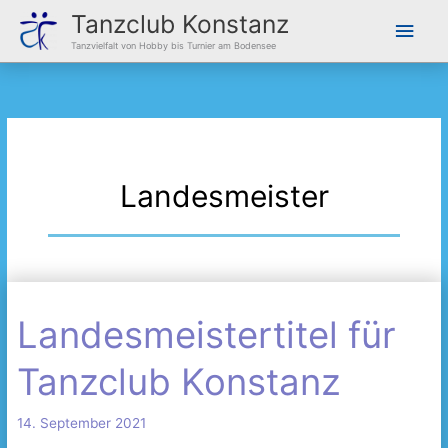
Zum
Hau
Tanzclub Konstanz
Inhalt
Tanzvielfalt von Hobby bis Turnier am Bodensee
springen
Landesmeister
Landesmeistertitel für
Landesmeistertitel
für
Tanzclub Konstanz
Tanzclub
Konstanz
14. September 2021