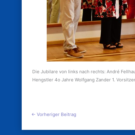
Die Jubilare von links nach rechts: André Fellh
Hengstler 4o Jahre Wolfgang Zander 1. Vorsitze
←
Vorheriger Beitrag