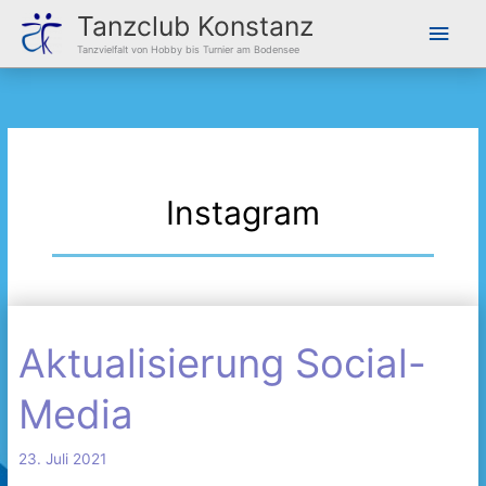
Zum
Hau
Tanzclub Konstanz
Inhalt
Tanzvielfalt von Hobby bis Turnier am Bodensee
springen
Instagram
Aktualisierung Social-
Aktualisierung
Social-
Media
Media
23. Juli 2021