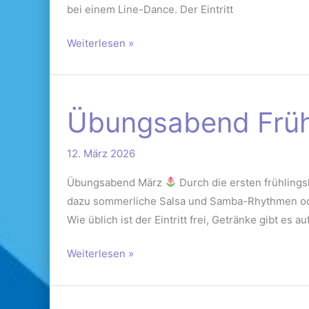
bei einem Line-Dance. Der Eintritt
Weiterlesen »
Übungsabend
Übungsabend Früh
Frühlingserwachen
14.03.2026
12. März 2026
Übungsabend März
Durch die ersten frühling
dazu sommerliche Salsa und Samba-Rhythmen ode
Wie üblich ist der Eintritt frei, Getränke gibt es
Weiterlesen »
Walzer