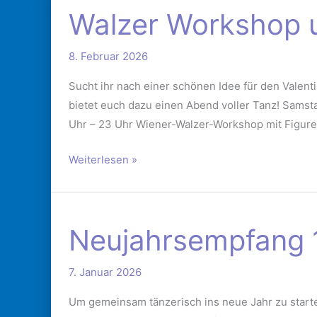
Walzer Workshop 
Workshop
und
8. Februar 2026
Übungsabend
14.02.2026
Sucht ihr nach einer schönen Idee für den Valen
bietet euch dazu einen Abend voller Tanz! Samst
Uhr – 23 Uhr Wiener-Walzer-Workshop mit Figuren
Weiterlesen »
Neujahrsempfang
Neujahrsempfang 
17.01.2026
7. Januar 2026
Um gemeinsam tänzerisch ins neue Jahr zu starte