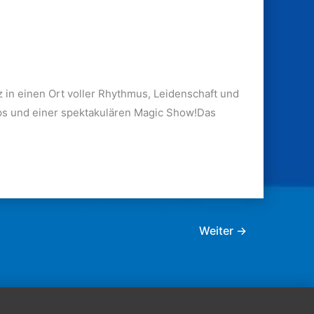
 in einen Ort voller Rhythmus, Leidenschaft und
ops und einer spektakulären Magic Show!Das
Weiter
→