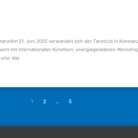
anz!Am 21. Juni 2025 verwandelt sich der Tanzclub in Konstanz
 Event mit internationalen Künstlern, energiegeladenen Worksh
 your day
1
2
…
5