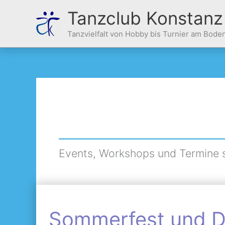
Zum
Tanzclub Konstanz
Inhalt
springen
Tanzvielfalt von Hobby bis Turnier am Bode
Events, Workshops und Termine si
Sommerfest
Sommerfest und 
und