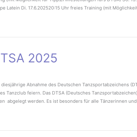
 Latein Di. 17.6.202520:15 Uhr freies Training (mit Möglichkeit
DTSA 2025
e diesjährige Abnahme des Deutschen Tanzsportabzeichens (DT
 Tanzclub feiern. Das DTSA (Deutsches Tanzsportabzeichen) k
gen abgelegt werden. Es ist besonders für alle Tänzerinnen un