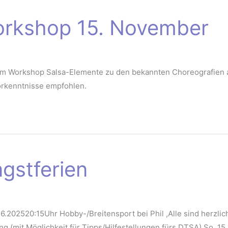
orkshop 15. November
 Workshop Salsa-Elemente zu den bekannten Choreografien aus
rkenntnisse empfohlen.
ngstferien
.6.202520:15Uhr Hobby-/Breitensport bei Phil ,Alle sind herzl
ing (mit Möglichkeit für Tipps/Hilfestellungen fürs DTSA) So. 15