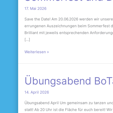
DTSA
17. Mai 2026
2026
Save the Date! Am 20.06.2026 werden wir unser
errungenen Auszeichnungen beim Sommerfest des
Brilliant mit jeweils entsprechenden Anforderun
[…]
Weiterlesen »
Übungsabend
Übungsabend BoT
BoTaFe-
Warm
14. April 2026
Up
18.04.2026
Übungsabend April Um gemeinsam zu tanzen und 
statt! Ab 20 Uhr ist die Fläche für euch bereit!