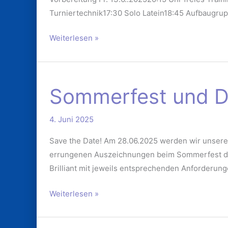
Turniertechnik17:30 Solo Latein18:45 Aufbaugruppe
Weiterlesen »
Sommerfest
Sommerfest und 
und
DTSA
4. Juni 2025
2025
Save the Date! Am 28.06.2025 werden wir unser
errungenen Auszeichnungen beim Sommerfest des
Brilliant mit jeweils entsprechenden Anforderun
Weiterlesen »