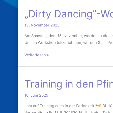
„Dirty
„Dirty Dancing“-W
Dancing“-
Workshop
13. November 2025
15.
November
Am Samstag, dem 15. November, werden in diesem
Um am Workshop teilzunehmen, werden Salsa-Vo
Weiterlesen »
Training
Training in den Pfi
in
den
10. Juni 2025
Pfingstferien
Lust auf Training auch in der Ferienzeit ?
Di. 10
Vorbereitung Fr. 13.6..202520:15 Uhr freies Train