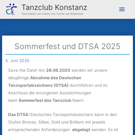
Zum
Hau
Tanzclub Konstanz
Inhalt
Tanzvielfalt von Hobby bis Turnier am Bodensee
springen
Sommerfest und DTSA 2025
4. Juni 2025
Save the Date! Am
28.06.2025
werden wir unsere
diesjährige
Abnahme des
Deutschen
Tanzsportabzeichens (DTSA)
durchführen und im
Anschluss die errungenen Auszeichnungen
beim
Sommerfest des Tanzclub
feiern.
Das DTSA
(Deutsches Tanzsportabzeichen) kann in den
Stufen Bronze, Silber, Gold und Brilliant mit jeweils
entsprechenden Anforderungen
abgelegt
werden. Es ist