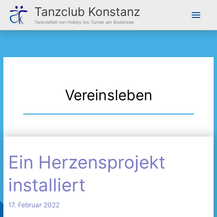
Zum
Hau
Tanzclub Konstanz
Inhalt
Tanzvielfalt von Hobby bis Turnier am Bodensee
springen
Vereinsleben
Ein Herzensprojekt
Ein
Herzensprojekt
installiert
installiert
17. Februar 2022