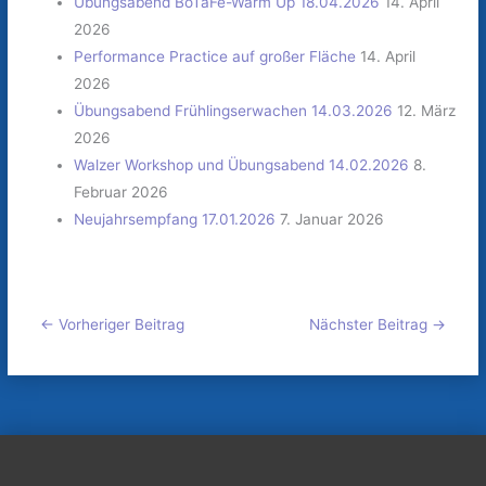
Übungsabend BoTaFe-Warm Up 18.04.2026
14. April
2026
Performance Practice auf großer Fläche
14. April
2026
Übungsabend Frühlingserwachen 14.03.2026
12. März
2026
Walzer Workshop und Übungsabend 14.02.2026
8.
Februar 2026
Neujahrsempfang 17.01.2026
7. Januar 2026
←
Vorheriger Beitrag
Nächster Beitrag
→